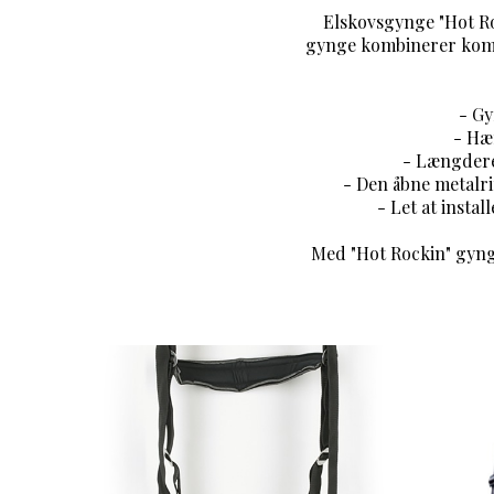
Elskovsgynge "Hot Ro
gynge kombinerer komfo
- Gy
- Hæn
- Længdereg
- Den åbne metalrin
- Let at instal
Med "Hot Rockin" gynge 