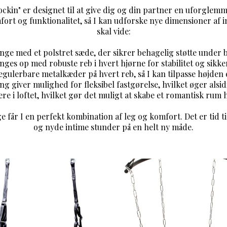
ckin" er designet til at give dig og din partner en uforglemm
rt og funktionalitet, så I kan udforske nye dimensioner af in
skal vide:
nge med et polstret sæde, der sikrer behagelig støtte under 
ges op med robuste reb i hvert hjørne for stabilitet og sikk
ulerbare metalkæder på hvert reb, så I kan tilpasse højden 
g giver mulighed for fleksibel fastgørelse, hvilket øger alsid
lere i loftet, hvilket gør det muligt at skabe et romantisk rum
får I en perfekt kombination af leg og komfort. Det er tid til
og nyde intime stunder på en helt ny måde.