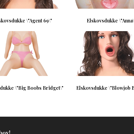
skovsdukke \"Agent 69\"
Elskovsdukke \"Anna\
dukke \"Big Boobs Bridget\"
Elskovsdukke \"Blowjob B
box!