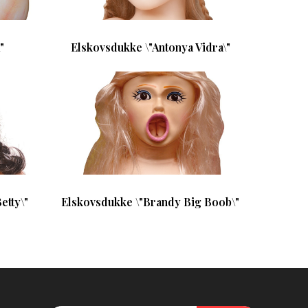
"
Elskovsdukke \"Antonya Vidra\"
etty\"
Elskovsdukke \"Brandy Big Boob\"