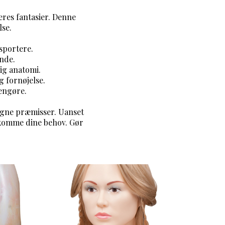
eres fantasier. Denne
lse.
nsportere.
ende.
ig anatomi.
 fornøjelse.
rengøre.
 egne præmisser. Uanset
ødekomme dine behov. Gør