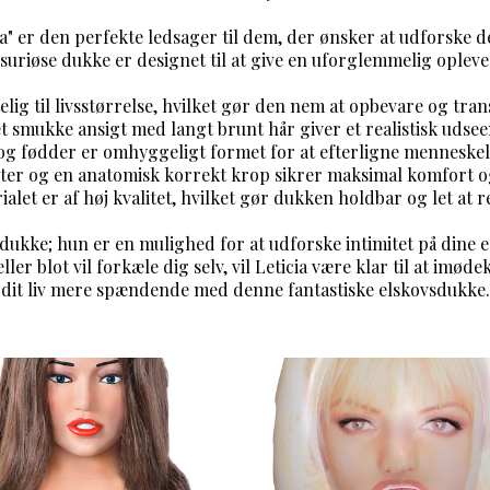
a" er den perfekte ledsager til dem, der ønsker at udforske d
suriøse dukke er designet til at give en uforglemmelig opleve
lig til livsstørrelse, hvilket gør den nem at opbevare og tra
t smukke ansigt med langt brunt hår giver et realistisk udse
g fødder er omhyggeligt formet for at efterligne menneskel
ster og en anatomisk korrekt krop sikrer maksimal komfort og
ialet er af høj kvalitet, hvilket gør dukken holdbar og let at 
n dukke; hun er en mulighed for at udforske intimitet på dine
ler blot vil forkæle dig selv, vil Leticia være klar til at im
dit liv mere spændende med denne fantastiske elskovsdukke.