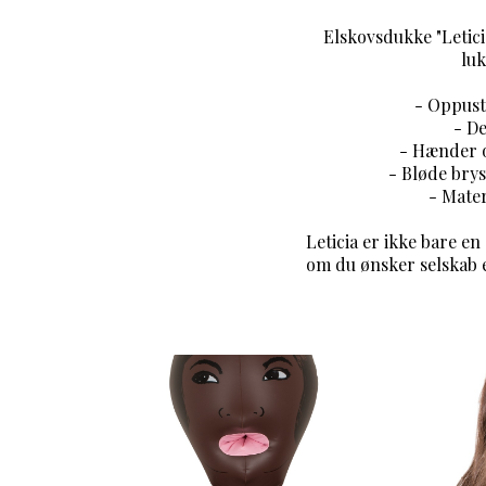
Elskovsdukke "Letici
luk
- Oppuste
- De
- Hænder o
- Bløde bry
- Mater
Leticia er ikke bare e
om du ønsker selskab el