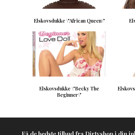
Elskovsdukke \"African Queen\"
El
Elskovsdukke \"Becky The
Elskovs
Beginner\"
Få de bedste tilbud fra Dirtyshop i din in